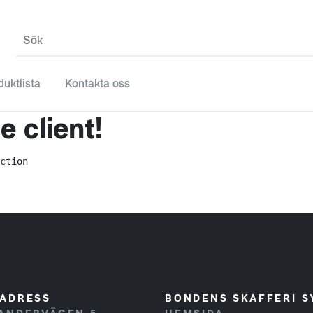
Sök
duktlista
Kontakta oss
 client!
ction
ADRESS
BONDENS SKAFFERI S