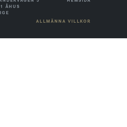
ANDERVÄGEN 5
HEMSIDA
41
ÅHUS
IGE
ALLMÄNNA VILLKOR