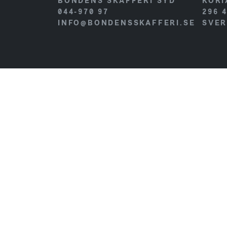
BONDENS SKAFFERI SYD
KORI
044-970 97
296 
INFO@BONDENSSKAFFERI.SE
SVER