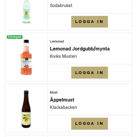
Sodabruket
LOGGA IN
Ekologisk
Lemonad
Lemonad Jordgubb/mynta
Kiviks Musteri
LOGGA IN
Must
Äppelmust
Klackabacken
LOGGA IN