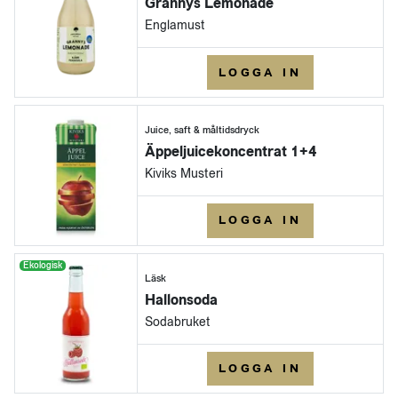
Grannys Lemonade
Englamust
LOGGA IN
Juice, saft & måltidsdryck
Äppeljuicekoncentrat 1+4
Kiviks Musteri
LOGGA IN
Ekologisk
Läsk
Hallonsoda
Sodabruket
LOGGA IN