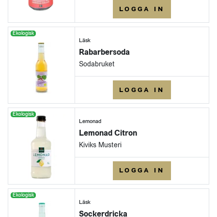
LOGGA IN
Ekologisk
Läsk
Rabarbersoda
Sodabruket
LOGGA IN
Ekologisk
Lemonad
Lemonad Citron
Kiviks Musteri
LOGGA IN
Ekologisk
Läsk
Sockerdricka