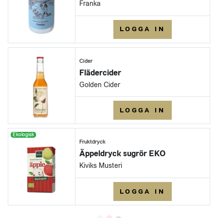
Franka
LOGGA IN
Cider
Flädercider
Golden Cider
LOGGA IN
Ekologisk
Fruktdryck
Äppeldryck sugrör EKO
Kiviks Musteri
LOGGA IN