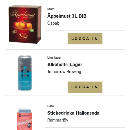
Must
Äppelmust 3L BIB
Öspab
LOGGA IN
Ljus lager
Alkoholfri Lager
Tomorrow Brewing
LOGGA IN
Läsk
Stickedricka Hallonsoda
Remmarlöv