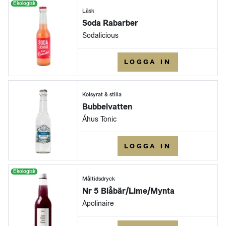
Ekologisk
Läsk
Soda Rabarber
Sodalicious
LOGGA IN
Kolsyrat & stilla
Bubbelvatten
Åhus Tonic
LOGGA IN
Ekologisk
Måltidsdryck
Nr 5 Blåbär/Lime/Mynta
Apolinaire