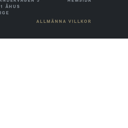
ANDERVÄGEN 5
HEMSIDA
41
ÅHUS
IGE
ALLMÄNNA VILLKOR