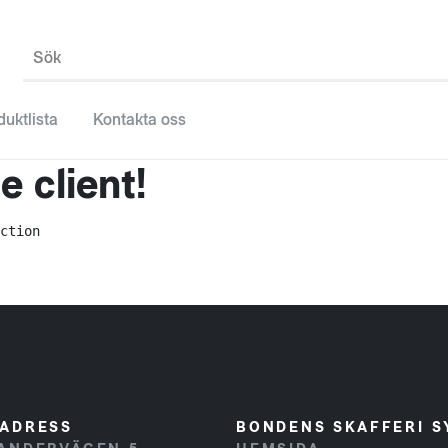
Sök
duktlista
Kontakta oss
 client!
ction
ADRESS
BONDENS SKAFFERI S