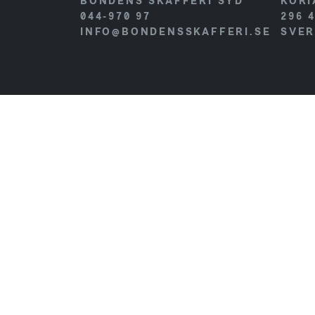
BONDENS SKAFFERI SYD
KORI
044-970 97
296 
INFO@BONDENSSKAFFERI.SE
SVER