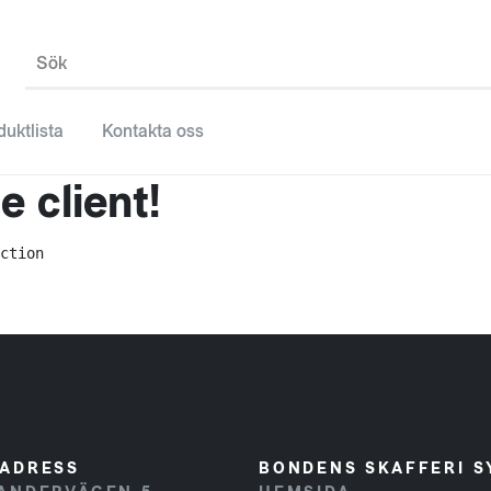
Sök
duktlista
Kontakta oss
 client!
ction
ADRESS
BONDENS SKAFFERI S