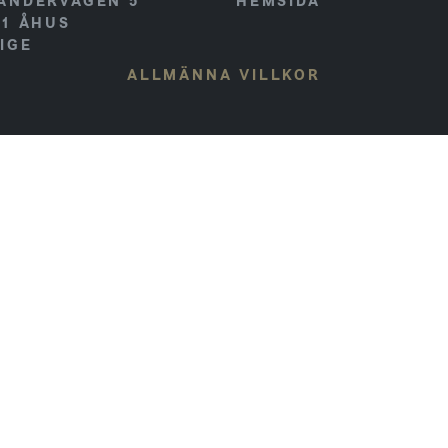
ANDERVÄGEN 5
HEMSIDA
41
ÅHUS
IGE
ALLMÄNNA VILLKOR