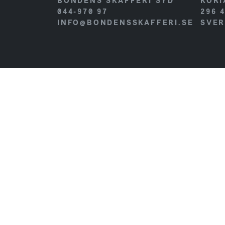
BONDENS SKAFFERI SYD
KORI
044-970 97
296 
INFO@BONDENSSKAFFERI.SE
SVER