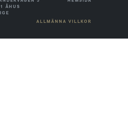
ANDERVÄGEN 5
HEMSIDA
41
ÅHUS
IGE
ALLMÄNNA VILLKOR