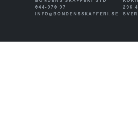
BONDENS SKAFFERI SYD
KORI
044-970 97
296 
INFO@BONDENSSKAFFERI.SE
SVER