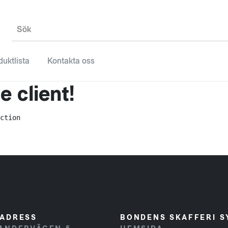
Sök
duktlista
Kontakta oss
 client!
ction
ADRESS
BONDENS SKAFFERI S