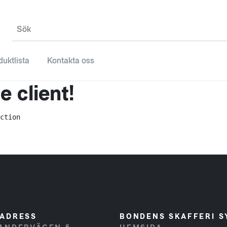
Sök
duktlista
Kontakta oss
 client!
ction
ADRESS
BONDENS SKAFFERI S