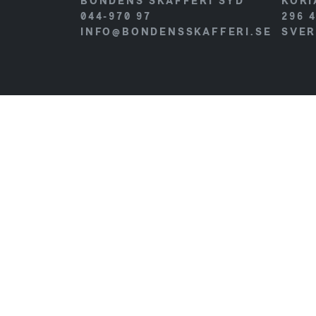
BONDENS SKAFFERI SYD
KORI
044-970 97
296 
INFO@BONDENSSKAFFERI.SE
SVER