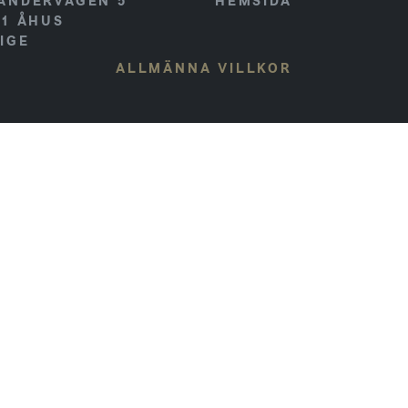
ANDERVÄGEN 5
HEMSIDA
41
ÅHUS
IGE
ALLMÄNNA VILLKOR