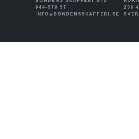
BONDENS SKAFFERI SYD
KORI
044-970 97
296 
INFO@BONDENSSKAFFERI.SE
SVER