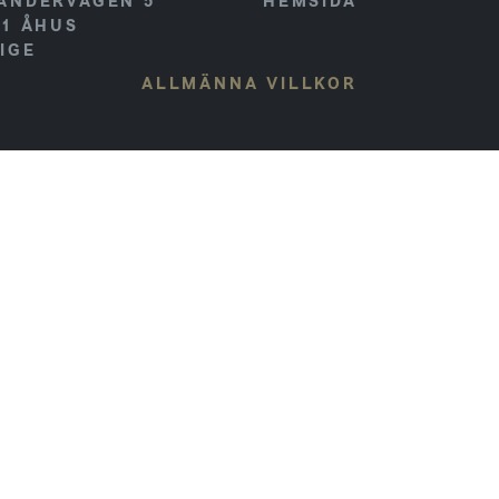
ANDERVÄGEN 5
HEMSIDA
41
ÅHUS
IGE
ALLMÄNNA VILLKOR