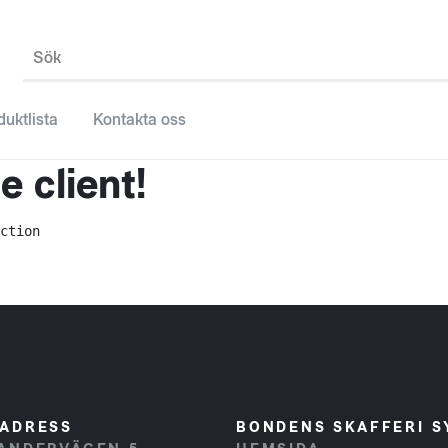
Sök
duktlista
Kontakta oss
 client!
ction
ADRESS
BONDENS SKAFFERI S