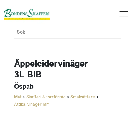
Sök
Äppelcidervinäger
3L BIB
Öspab
Mat
>
Skafferi & torrförråd
>
Smaksättare
>
Ättika, vinäger mm