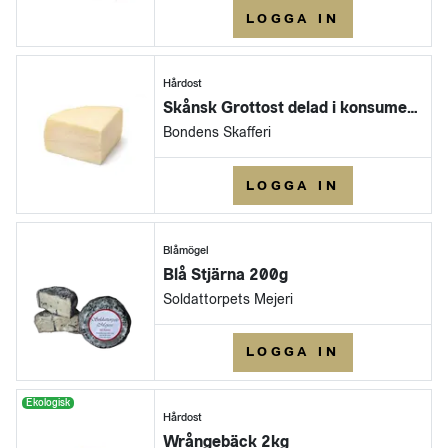
LOGGA IN
Hårdost
Skånsk Grottost delad i konsumentpack
Bondens Skafferi
LOGGA IN
Blåmögel
Blå Stjärna 200g
Soldattorpets Mejeri
LOGGA IN
Ekologisk
Hårdost
Wrångebäck 2kg