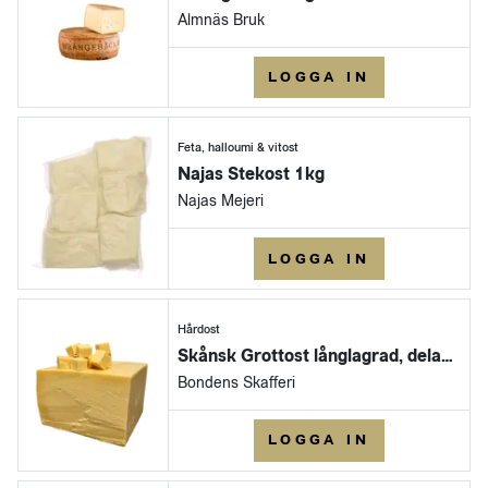
Almnäs Bruk
LOGGA IN
Feta, halloumi & vitost
Najas Stekost 1kg
Najas Mejeri
LOGGA IN
Hårdost
Skånsk Grottost långlagrad, delad i konsumentpack
Bondens Skafferi
LOGGA IN